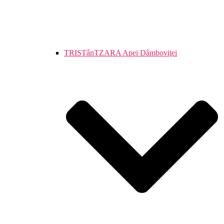
TRISTânTZARA Apei Dâmboviţei