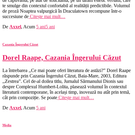
de captivantă, pe atât de solicitantă, pe un tărâm estetic versatil, care
te smulge din contextul confortabil al realității predictibile. Volumul
de proză Noaptea valpurgică în Draculatown recompune într-o
succesiune de
Citește mai mult…
De
Axxel
, Acum
5 ani
5 ani
Cazania Îngerului Căzut
Dorel Raape, Cazania Îngerului Căzut
La întrebarea ,,Ce mai poate oferi literatura de astăzi?” Dorel Raape
răspunde prin Cazania Îngerului Căzut, Baia-Mare, 2003, Editura
,,Zestrea”. Cel de-al doilea titlu, Jurnalul Sărmanului Dionis sau
despre Complexul Humbert-Lolita, plasează volumul în contextul
literaturii contemporane, în același timp, inovează nu atât prin temă,
cât prin compoziție. Se poate
Citește mai mult…
De
Axxel
, Acum
5 ani
Media