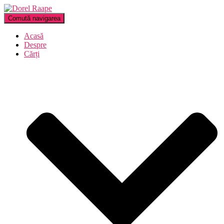
Comută navigarea
Acasă
Despre
Cărți