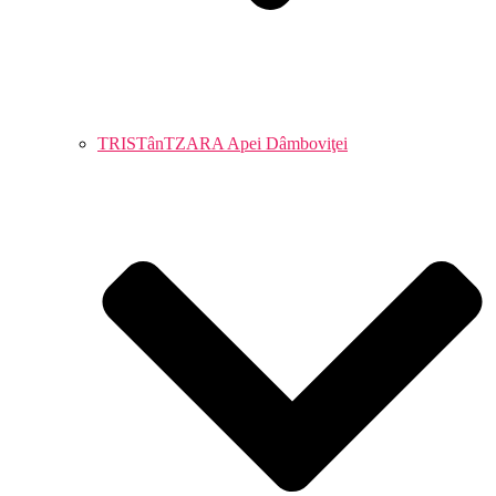
TRISTânTZARA Apei Dâmboviţei