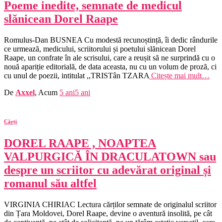
Poeme inedite, semnate de medicul
slănicean Dorel Raape
Romulus‑Dan BUSNEA Cu modestă recunoștință, îi dedic rândurile
ce urmează, medicului, scriitorului și poetului slănicean Dorel
Raape, un confrate în ale scrisului, care a reușit să ne surprindă cu o
nouă apariție editorială, de data aceasta, nu cu un volum de proză, ci
cu unul de poezii, intitulat ,,TRISTân TZARA
Citește mai mult…
De
Axxel
, Acum
5 ani
5 ani
Cărți
DOREL RAAPE , NOAPTEA
VALPURGICĂ ÎN DRACULATOWN sau
despre un scriitor cu adevărat original și
romanul său altfel
VIRGINIA CHIRIAC Lectura cărților semnate de originalul scriitor
din Țara Moldovei, Dorel Raape, devine o aventură insolită, pe cât