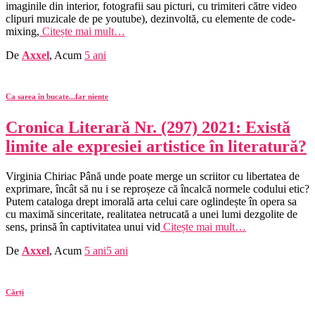
imaginile din interior, fotografii sau picturi, cu trimiteri către video
clipuri muzicale de pe youtube), dezinvoltă, cu elemente de code‐
mixing,
Citește mai mult…
De
Axxel
, Acum
5 ani
Ca sarea în bucate...far niente
Cronica Literară Nr. (297) 2021: Există
limite ale expresiei artistice în literatură?
Virginia Chiriac Până unde poate merge un scriitor cu libertatea de
exprimare, încât să nu i se reproșeze că încalcă normele codului etic?
Putem cataloga drept imorală arta celui care oglindește în opera sa
cu maximă sinceritate, realitatea netrucată a unei lumi dezgolite de
sens, prinsă în captivitatea unui vid
Citește mai mult…
De
Axxel
, Acum
5 ani
5 ani
Cărți