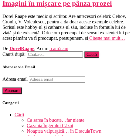
Imagini în mișcare pe pânza prozei
Dorel Raape este medic și scriitor. Are antecesori celebri: Cehov,
Cronin, V. Voiculescu, pentru a da doar aceste exemple celebre.
Scrisul este hobby-ul și catharsis-ul său, incluse în formula lui de
viață și de existență. Orice om preocupat de sensul existenței lui pe
acest pământ va fi preocupat, presupunem, și
Citește mai mult…
De
DorelRaape
, Acum
5 ani
5 ani
Caută după:
Abonare via Email
Adresa email
Abonare
Categorii
Cărți
Ca sarea în bucate…far niente
Cazania Îngerului Căzut
Noaptea valpurgică… în DraculaTown