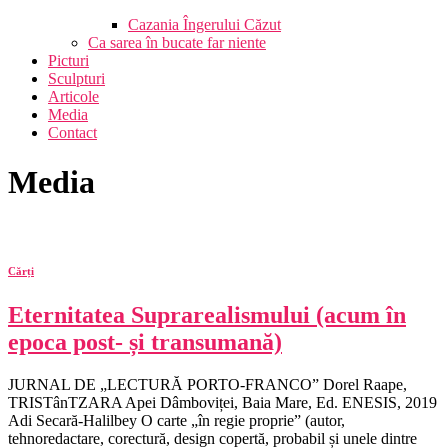
Cazania Îngerului Căzut
Ca sarea în bucate far niente
Picturi
Sculpturi
Articole
Media
Contact
Media
Cărți
Eternitatea Suprarealismului (acum în
epoca post‑ și transumană)
JURNAL DE „LECTURĂ PORTO-FRANCO” Dorel Raape,
TRISTânTZARA Apei Dâmboviței, Baia Mare, Ed. ENESIS, 2019
Adi Secară‑Halilbey O carte „în regie proprie” (autor,
tehnoredactare, corectură, design copertă, probabil și unele dintre