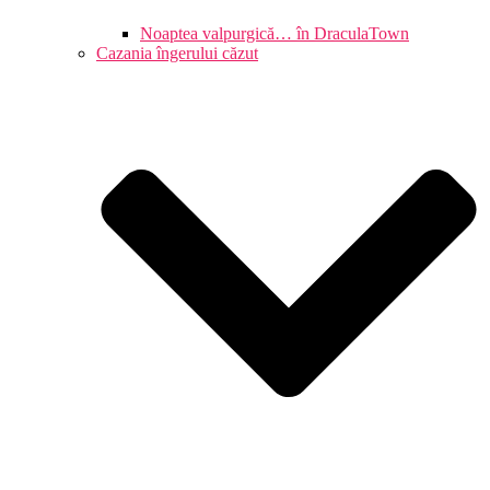
Noaptea valpurgică… în DraculaTown
Cazania îngerului căzut