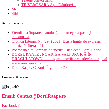
Textele convorbirilor
TRISTânTZARA Apei Dâmboviţei
Media
Știri
Articole recente
Eternitatea Suprarealismului (acum în epoca post‑ și
transumană)
Cronica Literară Nr. (297) 2021: Există limite ale expresiei
artistice în literatură?
Poeme inedite, semnate de medicul slănicean Dorel Raape
DOREL RAAPE , NOAPTEA VALPURGICĂ ÎN
DRACULATOWN sau despre un scriitor cu adevărat original
și romanul său altfel
Dorel Raape, Cazania Îngerului Căzut
Comentarii recente
Email: Contact@DorelRaape.ro
Facebook-f