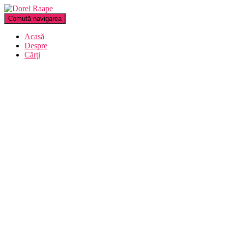
Comută navigarea
Acasă
Despre
Cărți